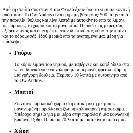
Από τη σουίτα σας στον Κάτω Φελλό έχετε όλο το νησί σε κοντινή
απόσταση. Το Ow Andros είναι η ήρεμη βάση σας: 500 μέτρα από
την παραλία Φελλός και λίγα λεπτά με αυτοκίνητο από το λιμάνι,
τις παραλίες, τα χωριά και τα μονοπάτια. Περάστε τις μέρες σας
εξερευνώντας και επιστρέψτε στον ιδιωτικό σας κήπο, την πισίνα
και το υδρομασάζ. Ιδού μερικά από τα αγαπημένα μας μέρη για
επίσκεψη.
Γαύριο
Το κύριο λιμάνι του νησιού, με ταβέρνες και καφέ δίπλα στο
νερό. Ιδανικό για ένα χαλαρό μεσημεριανό, φρέσκο ψάρι ή
μια γρήγορη δουλειά. Περίπου 10 λεπτά με αυτοκίνητο από
το Ow Andros.
Μπατσί
Ζωντανό παραλιακό χωριό στη δυτική ακτή με μπαρ,
οργανωμένη παραλία και ζωηρή καλοκαιρινή ατμόσφαιρα.
Υπέροχο σημείο για μια μέρα στην παραλία ή μια κοινωνική
βραδινή έξοδο. Περίπου 20 λεπτά με αυτοκίνητο από εμάς.
Χώρα