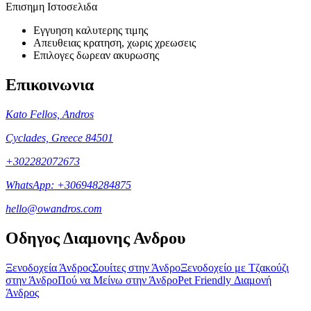
Επισημη Ιστοσελιδα
Εγγυηση καλυτερης τιμης
Απευθειας κρατηση, χωρις χρεωσεις
Επιλογες δωρεαν ακυρωσης
Επικοινωνια
Kato Fellos, Andros
Cyclades, Greece 84501
+302282072673
WhatsApp: +306948284875
hello@owandros.com
Οδηγος Διαμονης Ανδρου
Ξενοδοχεία Άνδρος
Σουίτες στην Άνδρο
Ξενοδοχείο με Τζακούζι
στην Άνδρο
Πού να Μείνω στην Άνδρο
Pet Friendly Διαμονή
Άνδρος